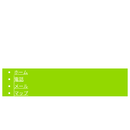
兵庫県姫路市東山210-1
Googleマップで確認する
TEL：080-3776-3928 / FAX：0792-28-4328
兵庫県姫路市・高砂市で解体業者をお探しの方は福井にお任
Copyright © 福井. All rights reserved.
ホーム
電話
メール
マップ